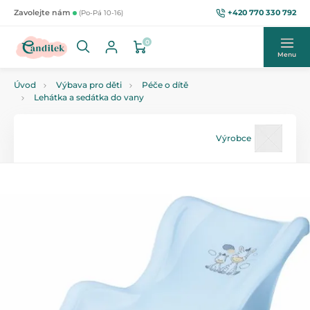
+420 770 330 792
Zavolejte nám
(Po-Pá 10-16)
0
Menu
Úvod
Výbava pro děti
Péče o dítě
Lehátka a sedátka do vany
Výrobce