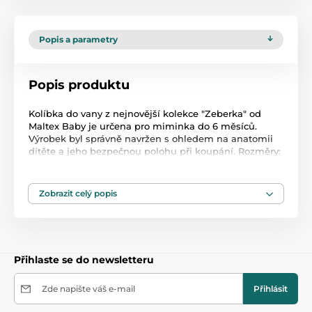
Popis a parametry
Popis produktu
Kolíbka do vany z nejnovější kolekce "Zeberka" od
Maltex Baby je určena pro miminka do 6 měsíců.
Výrobek byl správně navržen s ohledem na anatomii
dítěte a jeho bezpečnou polohu při koupání. Rozměry:
délka / šířka / výška 48 cm / 24 cm / 19,5 cm
Zobrazit celý popis
Produkt je zařazen v kategoriích
Lehátka a sedátka do vany
47,5
Přihlaste se do newsletteru
Zde napište váš e-mail
Přihlásit