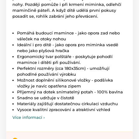
nohy. Později pomůže i při krmení miminka, odlehčí
maminčině páteři. A když dítě udělá první pokusy
posadit se, rohlík zabrání jeho převrácení.
Pomáhá budoucí mamince - jako opora zad nebo
váleček na otoky nohou
Ideální i pro dítě - jako opora pro miminka vsedě
nebo jako plyšová hračka
Ergonomický tvar polštáře - poskytuje pohodlí
mamince i dítěti při používání.
Perfektní rozměry (cca 180x35cm) - umožňují
pohodlné používání výrobku
Možnost doplnění silikonové vložky - podšívka
vložky je navíc opatřena zipem
Příjemný na dotek snímatelný potah - 100% bavlna
Snadno se udržuje v čistotě
Materiály zajišťují dostatečnou cirkulaci vzduchu
Vysoce kvalitní zpracování a atraktivní vzhled
Více informací ›