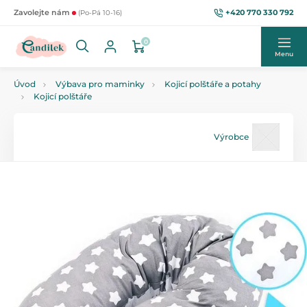
+420 770 330 792
Zavolejte nám
(Po-Pá 10-16)
0
Menu
Úvod
Výbava pro maminky
Kojicí polštáře a potahy
Kojicí polštáře
Výrobce