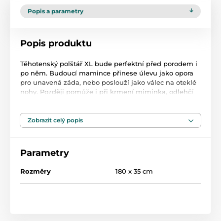
Popis a parametry
Popis produktu
Těhotenský polštář XL bude perfektní před porodem i
po něm. Budoucí mamince přinese úlevu jako opora
pro unavená záda, nebo poslouží jako válec na oteklé
nohy. Později pomůže i při krmení miminka, odlehčí
maminčině páteři. A když dítě udělá první pokusy
posadit se, rohlík zabrání jeho převrácení.
Zobrazit celý popis
Pomáhá budoucí mamince - jako opora zad nebo
váleček na otoky nohou
Parametry
Ideální i pro dítě - jako opora pro miminka vsedě
nebo jako plyšová hračka
Rozměry
180 x 35 cm
Ergonomický tvar polštáře - poskytuje pohodlí
mamince i dítěti při používání.
Perfektní rozměry (cca 180x35cm) - umožňují
pohodlné používání výrobku