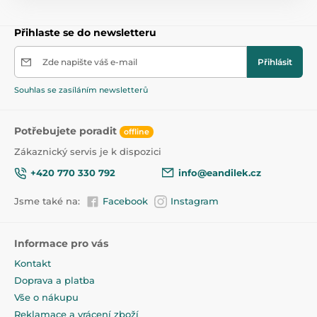
Možnost doplnění silikonové vložky - podšívka
vložky je navíc opatřena zipem
Přihlaste se do newsletteru
Příjemný na dotek snímatelný potah - 100% bavlna
Zde napište váš e-mail
Přihlásit
Snadno se udržuje v čistotě
Souhlas se zasíláním newsletterů
Materiály zajišťují dostatečnou cirkulaci vzduchu
Vysoce kvalitní zpracování a atraktivní vzhled
Potřebujete poradit
offline
Zákaznický servis je k dispozici
Produkt je zařazen v kategoriích
+420 770 330 792
info@eandilek.cz
Kojicí polštáře
45
Jsme také na:
Facebook
Instagram
Informace pro vás
Kontakt
Doprava a platba
Vše o nákupu
Reklamace a vrácení zboží