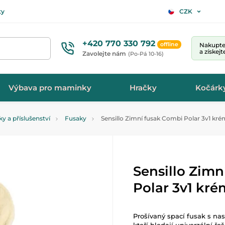
ty
CZK
+420 770 330 792
offline
Nakupte 
a získej
Zavolejte nám
(Po-Pá 10-16)
Výbava pro maminky
Hračky
Kočárk
y a příslušenství
Fusaky
Sensillo Zimní fusak Combi Polar 3v1 kr
Sensillo Zimn
Polar 3v1 kré
Prošívaný spací fusak s nas