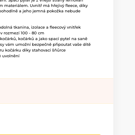
šení. Spací pytel je z vnější strany lemován
 materiálem. Uvnitř má hřejivý fleece, díky
t pohodlně a jeho jemná pokožka nebude
dolná tkanina, izolace a fleecový vnitřek
v rozmezí 100 - 80 cm
kočárků, kočárků a jako spací pytel na saně
ásy vám umožní bezpečně připoutat vaše dítě
ru kočárku díky stahovací šňůrce
é uvolnění