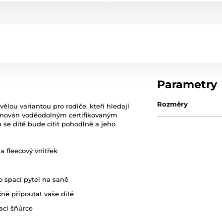
Parametry
Rozměry
ělou variantou pro rodiče, kteří hledají
y lemován voděodolným certifikovaným
 se dítě bude cítit pohodlně a jeho
a fleecový vnitřek
o spací pytel na saně
ně připoutat vaše dítě
ací šňůrce