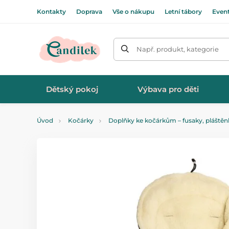
Kontakty
Doprava
Vše o nákupu
Letní tábory
Even
Např. produkt, kategorie
Dětský pokoj
Výbava pro děti
Úvod
Kočárky
Doplňky ke kočárkům – fusaky, pláštěnk