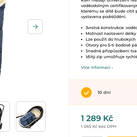
kteří hledají univerzální ře
voděodolným certifikovaným
kterému se dítě bude cíti
vystavena podráždění.
3vrstvá konstrukce: voděo
Možnost nastavení délky 
Lze použít do hlubokých 
Otvory pro 5-ti bodové p
Snadné přizpůsobení tva
Všitý zip umožňuje rychl
Více informací ›
10 dní
1 289 Kč
1 065 Kč bez DPH