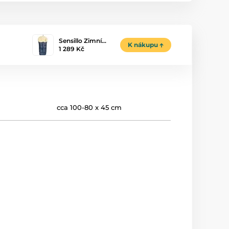
Sensillo Zimní…
K nákupu
1 289 Kč
cca 100-80 x 45 cm