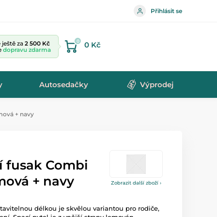
Přihlásit se
0
ještě za
2 500 Kč
0 Kč
te
dopravu zdarma
y
Autosedačky
Výprodej
émová + navy
í fusak Combi
mová + navy
Zobrazit další zboží ›
tavitelnou délkou je skvělou variantou pro rodiče,