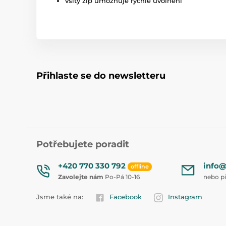
Všitý zip umožňuje rychlé uvolnění
Přihlaste se do newsletteru
Potřebujete poradit
+420 770 330 792
info@
offline
Zavolejte nám
Po-Pá 10-16
nebo p
Jsme také na:
Facebook
Instagram