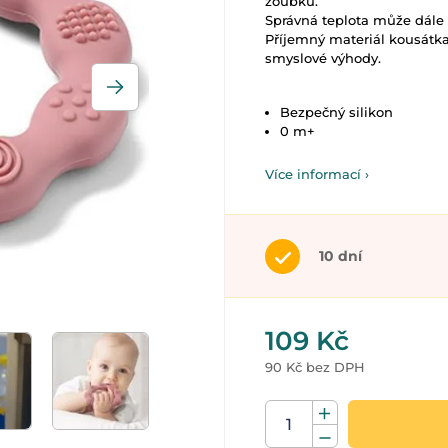
zoubků.
Správná teplota může dále p
Příjemný materiál kousátka,
smyslové výhody.
Bezpečný silikon
0 m+
Více informací ›
10 dní
109 Kč
90 Kč bez DPH