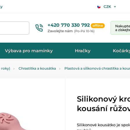
ty
CZK
+420 770 330 792
offline
Nakupte 
a získej
Zavolejte nám
(Po-Pá 10-16)
Výbava pro maminky
Hračky
Kočárk
 roky)
Chrastítka a kousátka
Plastová a silikonová chrastítka a kou
Silikonový k
kousání růžo
Silikonové kousátko je spol