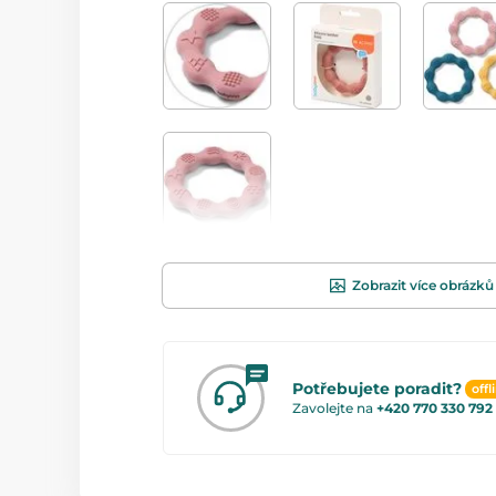
Zobrazit více obrázků
Potřebujete poradit?
offl
Zavolejte na
+420 770 330 792