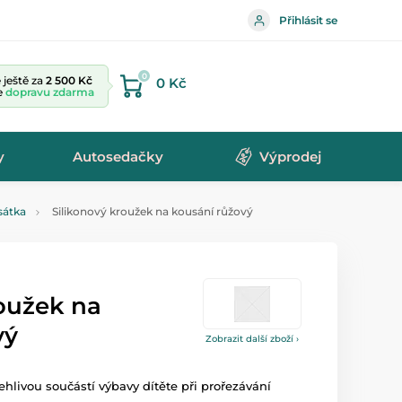
Přihlásit se
0
ještě za
2 500 Kč
0 Kč
te
dopravu zdarma
y
Autosedačky
Výprodej
sátka
Silikonový kroužek na kousání růžový
roužek na
vý
Zobrazit další zboží ›
ehlivou součástí výbavy dítěte při prořezávání