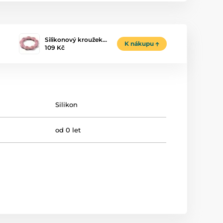
Silikonový kroužek…
K nákupu
109 Kč
Silikon
od 0 let