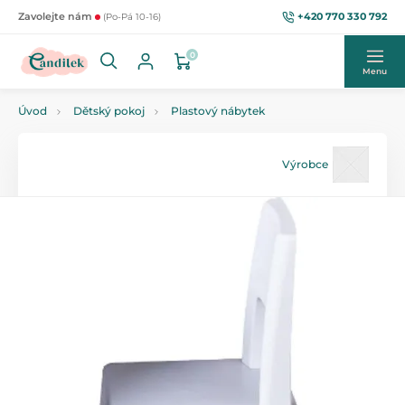
+420 770 330 792
Zavolejte nám
(Po-Pá 10-16)
0
Menu
Úvod
Dětský pokoj
Plastový nábytek
Výrobce