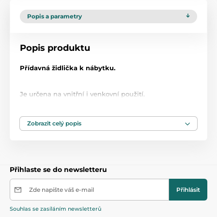
Popis a parametry
Popis produktu
Přídavná židlička k nábytku.
Je určena na vnitřní i venkovní použití.
Vyrobeno z kvalitních materiálů, bez ostrých hran,
stabilní nohy.
Vhodné pro děti od 3 let.
Zobrazit celý popis
Rozměry:
Židlička:
sedadlo - 28 x 28 cm, výška bez opěradla - 28
cm, se zadovou opěrkou - 57 cm.
Přihlaste se do newsletteru
Zde napište váš e-mail
Přihlásit
Souhlas se zasíláním newsletterů