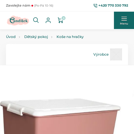
+420 770 330 792
Zavolejte nám
(Po-Pá 10-16)
0
Menu
Úvod
Dětský pokoj
Koše na hračky
Výrobce