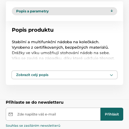
Popis a parametry
Popis produktu
Stabilní a multifunkční nádoba na kolečkách.
Vyrobeno z certifikovaných, bezpečných materiálů.
Drážky ve víku umožňují stohování nádob na sebe.
Víko se zavírá na západku, díky které udržuje těsnost.
Rozměry: 55 x 35 x 25 cm
Zobrazit celý popis
Produkt je zařazen v kategoriích
Koše na hračky
47,5
Přihlaste se do newsletteru
Zde napište váš e-mail
Přihlásit
Souhlas se zasíláním newsletterů