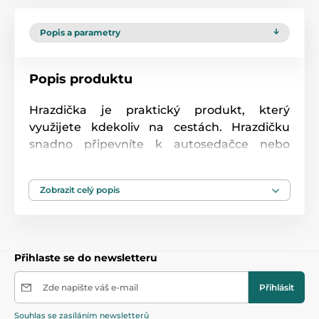
Popis a parametry
Popis produktu
Hrazdička je praktický produkt, který
využijete kdekoliv na cestách. Hrazdičku
snadno připevníte k autosedačce nebo
kočárku a zabavíte tak své miminko na
dlouhou dobu. Hračka se velmi snadno
Zobrazit celý popis
sestavuje a nastavení jejího úhlu vám
umožní přizpůsobit ji potřebám každého
dítěte. Hračky zavěšené na oblouku umožní
každému dítěti rozvíjet hrubou motoriku,
Přihlaste se do newsletteru
přesné pohyby a smysly.
Zde napište váš e-mail
Přihlásit
Souhlas se zasíláním newsletterů