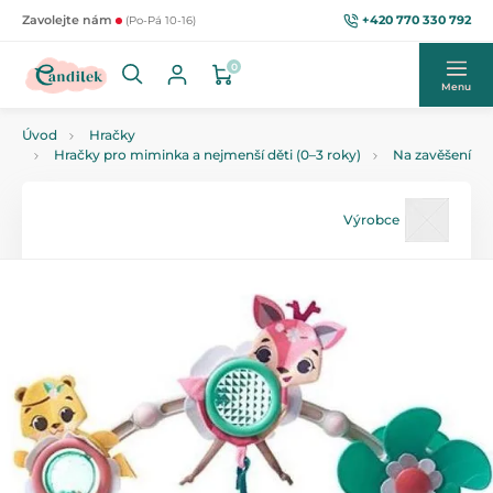
+420 770 330 792
Zavolejte nám
(Po-Pá 10-16)
0
Menu
Úvod
Hračky
Hračky pro miminka a nejmenší děti (0–3 roky)
Na zavěšení
Výrobce