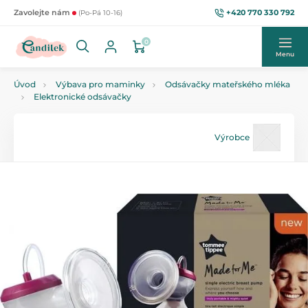
+420 770 330 792
Zavolejte nám
(Po-Pá 10-16)
0
Menu
Úvod
Výbava pro maminky
Odsávačky mateřského mléka
Elektronické odsávačky
Výrobce