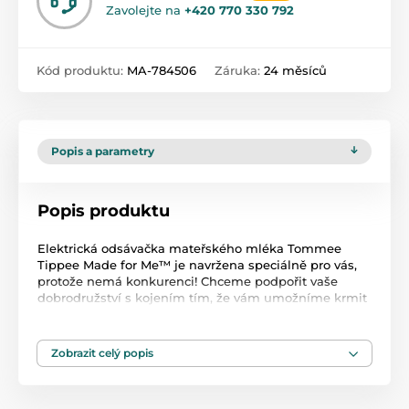
Zavolejte na
+420 770 330 792
Kód produktu:
MA-784506
Záruka:
24 měsíců
Popis a parametry
Popis produktu
Elektrická odsávačka mateřského mléka Tommee
Tippee Made for Me™ je navržena speciálně pro vás,
protože nemá konkurenci! Chceme podpořit vaše
dobrodružství s kojením tím, že vám umožníme krmit
své dítě kdekoli a kdykoli. Tato odsávačka mateřského
mléka je malá a diskrétní, skutečně přenosná a
extrémně tichá. Stačí jej nabít, cítit se pohodlně a
Zobrazit celý popis
používat 5 masážních režimů a 9 expresních režimů,
abyste našli ty, které jsou pro vás ty pravé. Ne každý
den bude stejný, zvláště na začátku kojení, takže