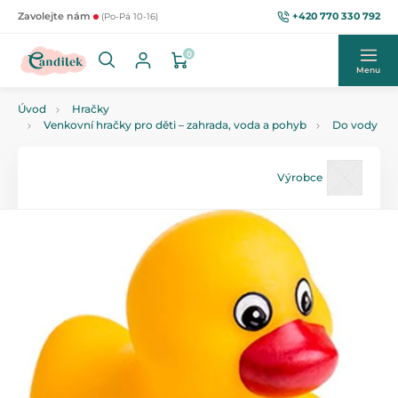
+420 770 330 792
Zavolejte nám
(Po-Pá 10-16)
0
Menu
Úvod
Hračky
Venkovní hračky pro děti – zahrada, voda a pohyb
Do vody
Výrobce