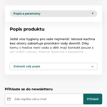
Popis a parametry
Popis produktu
Ještě více hygieny pro vaše nejmenší. Vanová kachna
bez otvoru zabraňuje pronikání vody dovnitř. Díky
tomu v hračce není voda a děti mají kontakt pouze s
její vnější vrstvou. Krásné, barevné a bezpečné -
koupání s touto hračkou je opravdové dobrodružství.
CO DOKÁŽOU HRAČKY TULLO: velikost a tvar hračky je
přizpůsoben malé ručce dítěte Různé barvy a tvary
Zobrazit celý popis
vybízejí ke hře HRAČKY TULLO JSOU BEZPEČNÉ:
ručně malované netoxickými barvami, pro dítě
nezávadné, jsou jsou vyrobeny výhradně v Polsku z
nejkvalitnějších certifikovaných surovin neobsahují
ftaláty, BPA, těžké kovy
Přihlaste se do newsletteru
Produkt je zařazen v kategoriích
Zde napište váš e-mail
Přihlásit