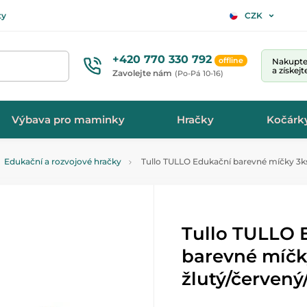
ty
CZK
+420 770 330 792
offline
Nakupte 
a získej
Zavolejte nám
(Po-Pá 10-16)
Výbava pro maminky
Hračky
Kočárk
Edukační a rozvojové hračky
Tullo TULLO Edukační barevné míčky 3ks
Tullo TULLO 
barevné míčky
žlutý/červen