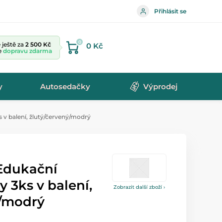
Přihlásit se
0
ještě za
2 500 Kč
0 Kč
te
dopravu zdarma
y
Autosedačky
Výprodej
 v balení, žlutý/červený/modrý
Edukační
 3ks v balení,
Zobrazit další zboží ›
ý/modrý