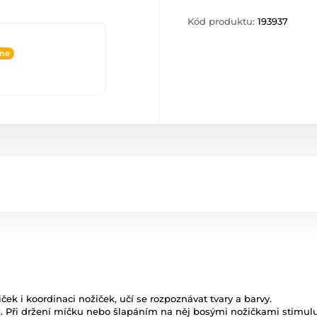
Kód produktu:
193937
ine
ček i koordinaci nožiček, učí se rozpoznávat tvary a barvy.
. Při držení míčku nebo šlapáním na něj bosými nožičkami stimuluj