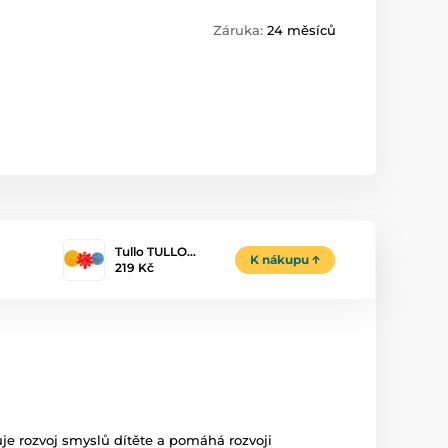
Záruka:
24 měsíců
Tullo TULLO…
K nákupu
219 Kč
e rozvoj smyslů dítěte a pomáhá rozvoji