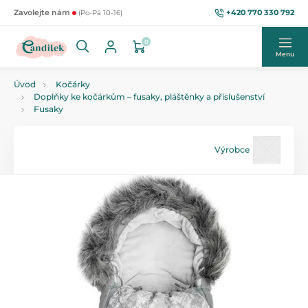
+420 770 330 792
Zavolejte nám
(Po-Pá 10-16)
0
Menu
Úvod
Kočárky
Doplňky ke kočárkům – fusaky, pláštěnky a příslušenství
Fusaky
Výrobce