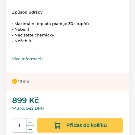
Způsob údržby:
• Maximální teplota praní je 30 stupňů
• Nebělit
• Nečistěte chemicky
• Nežehlit
Více informací ›
10 dní
899 Kč
743 Kč bez DPH
Přidat do košíku