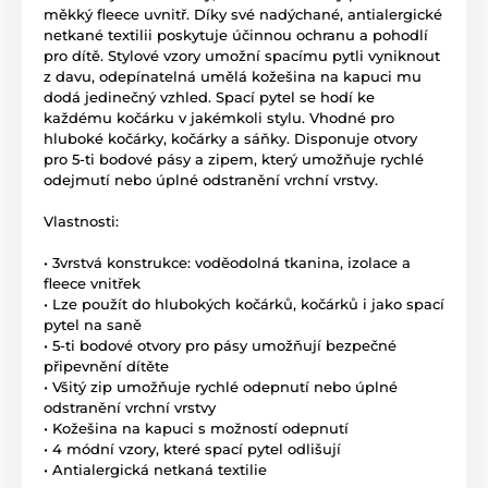
měkký fleece uvnitř. Díky své nadýchané, antialergické
netkané textilii poskytuje účinnou ochranu a pohodlí
pro dítě. Stylové vzory umožní spacímu pytli vyniknout
z davu, odepínatelná umělá kožešina na kapuci mu
dodá jedinečný vzhled. Spací pytel se hodí ke
každému kočárku v jakémkoli stylu. Vhodné pro
hluboké kočárky, kočárky a sáňky. Disponuje otvory
pro 5-ti bodové pásy a zipem, který umožňuje rychlé
odejmutí nebo úplné odstranění vrchní vrstvy.
Vlastnosti:
• 3vrstvá konstrukce: voděodolná tkanina, izolace a
fleece vnitřek
• Lze použít do hlubokých kočárků, kočárků i jako spací
pytel na saně
• 5-ti bodové otvory pro pásy umožňují bezpečné
připevnění dítěte
• Všitý zip umožňuje rychlé odepnutí nebo úplné
odstranění vrchní vrstvy
• Kožešina na kapuci s možností odepnutí
• 4 módní vzory, které spací pytel odlišují
• Antialergická netkaná textilie