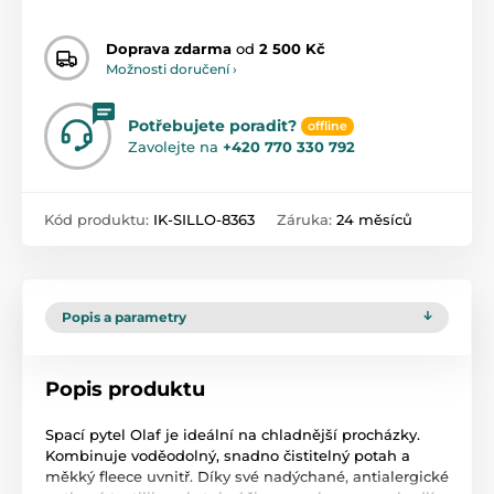
Doprava zdarma
od
2 500 Kč
Možnosti doručení ›
Potřebujete poradit?
offline
Zavolejte na
+420 770 330 792
Kód produktu:
IK-SILLO-8363
Záruka:
24 měsíců
Popis a parametry
Popis produktu
Spací pytel Olaf je ideální na chladnější procházky.
Kombinuje voděodolný, snadno čistitelný potah a
měkký fleece uvnitř. Díky své nadýchané, antialergické