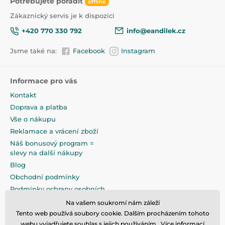
Potřebujete poradit
offline
Způsob údržby:
Zákaznický servis je k dispozici
• Maximální teplota praní je 30 stupňů
+420 770 330 792
info@eandilek.cz
• Nebělit
• Nečistěte chemicky
Jsme také na:
Facebook
Instagram
• Nežehlit
Informace pro vás
Kontakt
Doprava a platba
Vše o nákupu
Reklamace a vrácení zboží
Náš bonusový program =
slevy na další nákupy
Blog
Obchodní podmínky
Podmínky ochrany osobních
údajů
Na vašem soukromí nám záleží
Na pečlivé zabalení klademe
Tento web používá soubory cookie. Dalším procházením tohoto
maximální důraz
webu vyjadřujete souhlas s jejich používáním.. Více informací