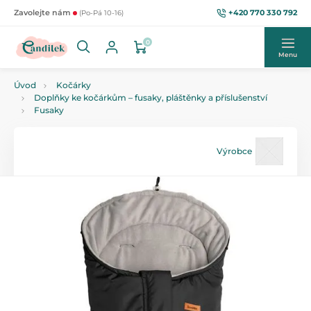
+420 770 330 792
Zavolejte nám
(Po-Pá 10-16)
0
Menu
Úvod
Kočárky
Doplňky ke kočárkům – fusaky, pláštěnky a příslušenství
Fusaky
Výrobce