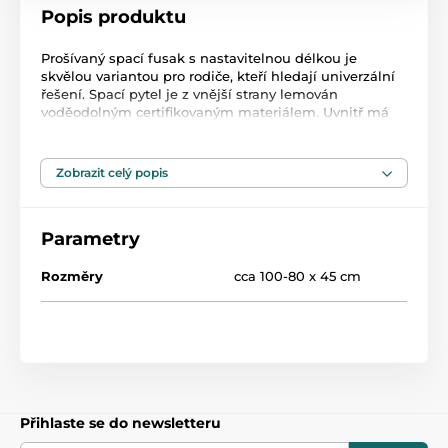
Popis produktu
Prošívaný spací fusak s nastavitelnou délkou je
skvělou variantou pro rodiče, kteří hledají univerzální
řešení. Spací pytel je z vnější strany lemován
voděodolným certifikovaným materiálem. Uvnitř má
hřejivý fleece, díky kterému se dítě bude cítit
pohodlně a jeho jemná pokožka nebude vystavena
podráždění.
Zobrazit celý popis
3vrstvá konstrukce: voděodolná tkanina, izolace a
fleecový vnitřek
Parametry
Možnost nastavení délky v rozmezí 100 - 80 cm
Rozměry
cca 100-80 x 45 cm
Lze použít do hlubokých kočárků, kočárků a jako
spací pytel na saně
Otvory pro 5-ti bodové pásy vám umožní bezpečně
připoutat vaše dítě
Snadné přizpůsobení tvaru kočárku díky stahovací
šňůrce
Přihlaste se do newsletteru
Všitý zip umožňuje rychlé uvolnění