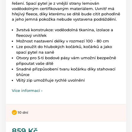
řešení. Spací pytel je z vnější strany lemován
voděodolným certifikovaným materiálem. Uvnitř má
hřejivý fleece, díky kterému se dítě bude cítit pohodlně
a jeho jemná pokožka nebude vystavena podráždění.
3vrstvá konstrukce: voděodolná tkanina, izolace a
fleecový vnitřek
Možnost nastavení délky v rozmezí 100 - 80 cm
Lze použít do hlubokých kočárků, kočárků a jako
spací pytel na saně
Otvory pro 5-ti bodové pásy vám umožní bezpečně
připoutat vaše dítě
Snadné přizpůsobení tvaru kočárku díky stahovací
šňůrce
Všitý zip umožňuje rychlé uvolnění
Více informací ›
10 dní
859 Kč