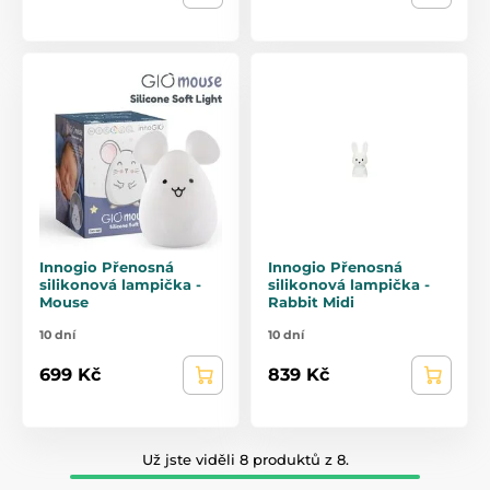
Innogio Přenosná
Innogio Přenosná
silikonová lampička -
silikonová lampička -
Mouse
Rabbit Midi
10 dní
10 dní
699 Kč
839 Kč
Už jste viděli 8 produktů z 8.