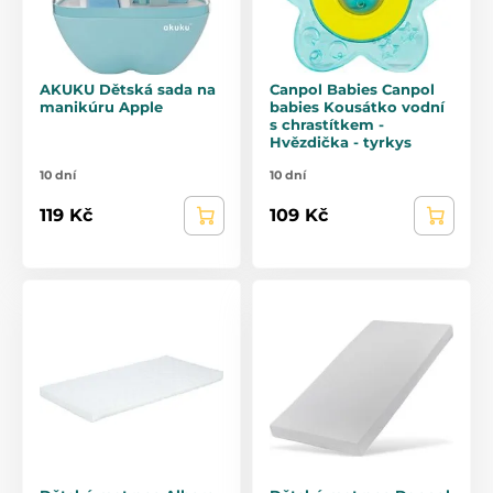
AKUKU Dětská sada na
Canpol Babies Canpol
manikúru Apple
babies Kousátko vodní
s chrastítkem -
Hvězdička - tyrkys
10 dní
10 dní
119 Kč
109 Kč