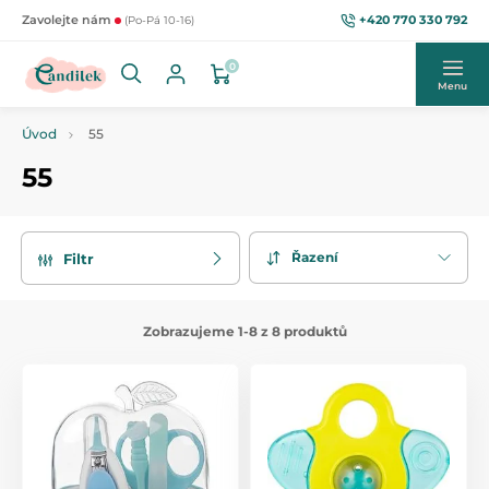
+420 770 330 792
Zavolejte nám
(Po-Pá 10-16)
0
Menu
Úvod
55
55
Řazení
Filtr
Zobrazujeme 1-8 z 8 produktů