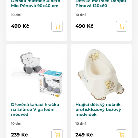
Dětská matrace Albero
Dětská matrace Danpol
Mio Pěnová 90x40 cm
Pěnová 120x60
10 dní
10 dní
490 Kč
490 Kč
Dřevěná tahací hračka
Hrající dětský nočník
na šňůrce Viga lední
protiskluzový béžový
mědvěd
medvídek
10 dní
10 dní
239 Kč
249 Kč