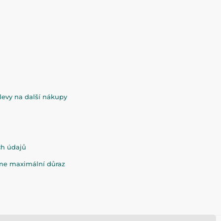
evy na další nákupy
ch údajů
eme maximální důraz