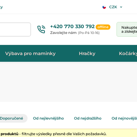
ty
CZK
+420 770 330 792
offline
Nakupte 
a získej
Zavolejte nám
(Po-Pá 10-16)
Výbava pro maminky
Hračky
Kočárk
Doporučené
Od nejlevnějšího
Od nejdražšího
Od nejnovějš
0 produktů
- filtrujte výsledky přesně dle Vašich požadavků.