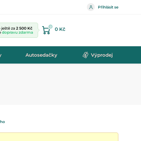
Přihlásit se
0
ještě za
2 500 Kč
0 Kč
te
dopravu zdarma
y
Autosedačky
Výprodej
ího