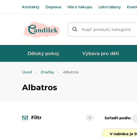
Kontakty
Doprava
Vše o nákupu
Letní tábory
Even
Např. produkt, kategorie
Dětský pokoj
Výbava pro děti
Úvod
Značky
Albatros
Albatros
Filtr
0
Seřadit podle:
V nabídce je 