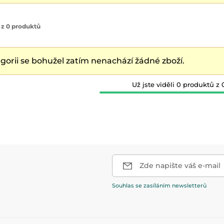
 z 0 produktů
egorii se bohužel zatím nenachází žádné zboží.
Už jste viděli 0 produktů z 
Zde napište váš e-mail
Souhlas se zasíláním newsletterů