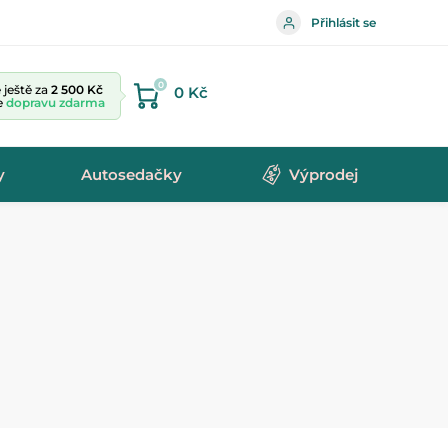
Přihlásit se
0
ještě za
2 500 Kč
0 Kč
te
dopravu zdarma
y
Autosedačky
Výprodej