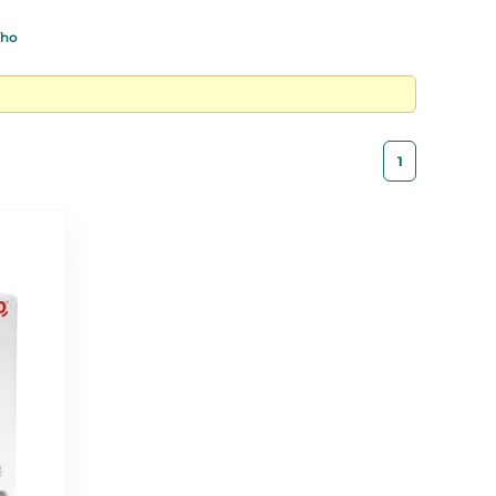
ího
1