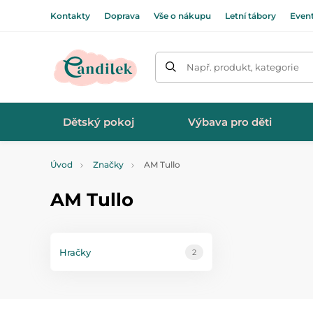
Kontakty
Doprava
Vše o nákupu
Letní tábory
Even
Např. produkt, kategorie
Dětský pokoj
Výbava pro děti
Úvod
Značky
AM Tullo
AM Tullo
Hračky
2