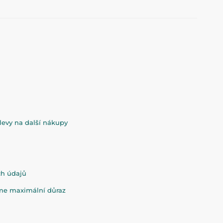
evy na další nákupy
ch údajů
eme maximální důraz