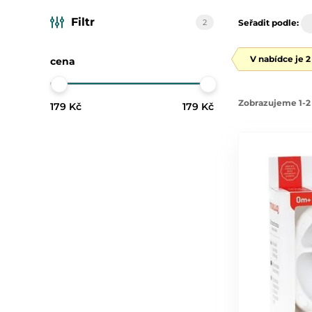
Filtr
2
Seřadit podle:
V nabídce je 
cena
Zobrazujeme 1-2 
179 Kč
179 Kč