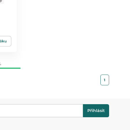
šíku
.
1
Přihlásit