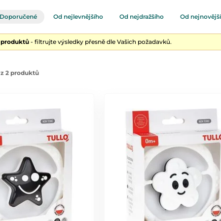
Doporučené
Od nejlevnějšího
Od nejdražšího
Od nejnovějš
2 produktů
- filtrujte výsledky přesně dle Vašich požadavků.
z 2 produktů