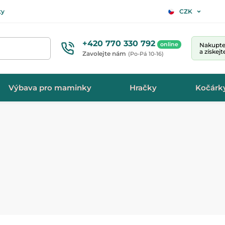
ty
CZK
+420 770 330 792
online
Nakupte 
a získej
Zavolejte nám
(Po-Pá 10-16)
Výbava pro maminky
Hračky
Kočárk