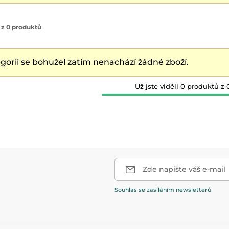
 z 0 produktů
egorii se bohužel zatím nenachází žádné zboží.
Už jste viděli 0 produktů z 
Zde napište váš e-mail
Souhlas se zasíláním newsletterů