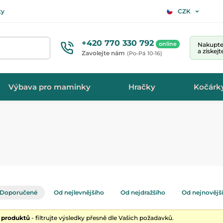
ty
CZK
+420 770 330 792
online
Nakupte 
a získej
Zavolejte nám
(Po-Pá 10-16)
Výbava pro maminky
Hračky
Kočárk
Doporučené
Od nejlevnějšího
Od nejdražšího
Od nejnovějš
0 produktů
- filtrujte výsledky přesně dle Vašich požadavků.