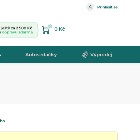
Přihlásit se
0
ještě za
2 500 Kč
0 Kč
te
dopravu zdarma
y
Autosedačky
Výprodej
ího