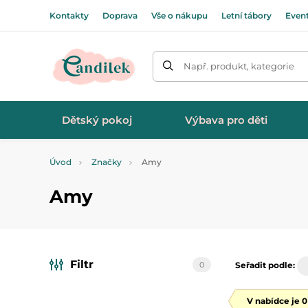
Kontakty
Doprava
Vše o nákupu
Letní tábory
Even
Např. produkt, kategorie
Dětský pokoj
Výbava pro děti
Úvod
Značky
Amy
Amy
Filtr
0
Seřadit podle:
V nabídce je 