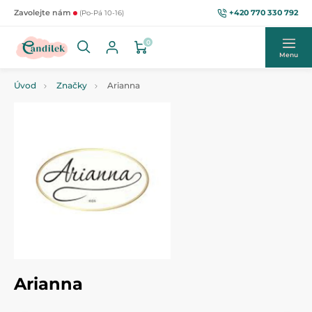
+420 770 330 792
Zavolejte nám
(Po-Pá 10-16)
0
Menu
Úvod
Značky
Arianna
Arianna