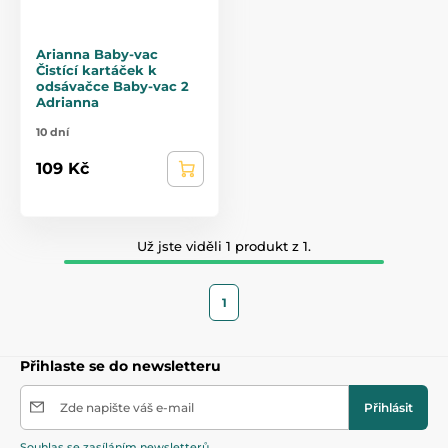
Arianna Baby-vac
Čistící kartáček k
odsávačce Baby-vac 2
Adrianna
10 dní
109 Kč
Už jste viděli 1 produkt z 1.
1
Přihlaste se do newsletteru
Zde napište váš e-mail
Přihlásit
Souhlas se zasíláním newsletterů