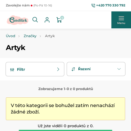
+420 770 330 792
Zavolejte nám
(Po-Pá 10-16)
0
Menu
Úvod
Značky
Artyk
Artyk
Řazení
Filtr
Zobrazujeme 1-0 z 0 produktů
V této kategorii se bohužel zatím nenachází
žádné zboží.
Už jste viděli 0 produktů z 0.