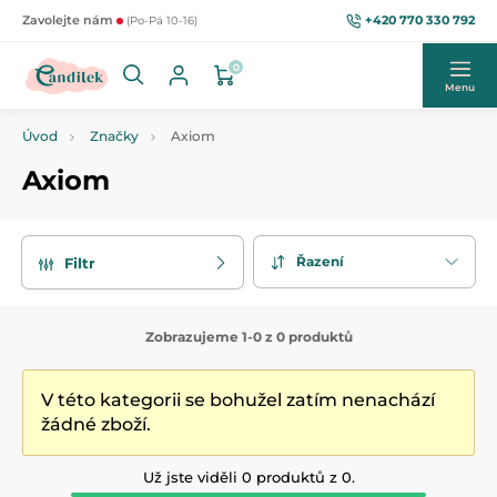
+420 770 330 792
Zavolejte nám
(Po-Pá 10-16)
0
Menu
Úvod
Značky
Axiom
Axiom
Řazení
Filtr
Zobrazujeme 1-0 z 0 produktů
V této kategorii se bohužel zatím nenachází
žádné zboží.
Už jste viděli 0 produktů z 0.