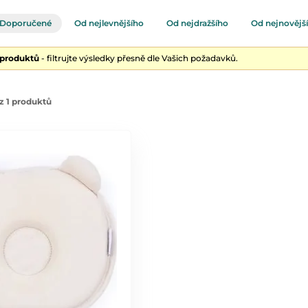
Doporučené
Od nejlevnějšího
Od nejdražšího
Od nejnovějš
 produktů
- filtrujte výsledky přesně dle Vašich požadavků.
z 1 produktů