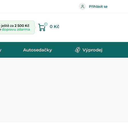
Přihlásit se
0
ještě za
2 500 Kč
0 Kč
te
dopravu zdarma
y
Autosedačky
Výprodej