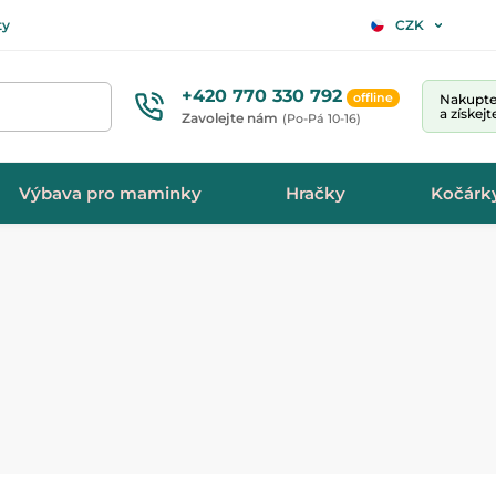
ty
CZK
+420 770 330 792
offline
Nakupte 
a získej
Zavolejte nám
(Po-Pá 10-16)
Výbava pro maminky
Hračky
Kočárk