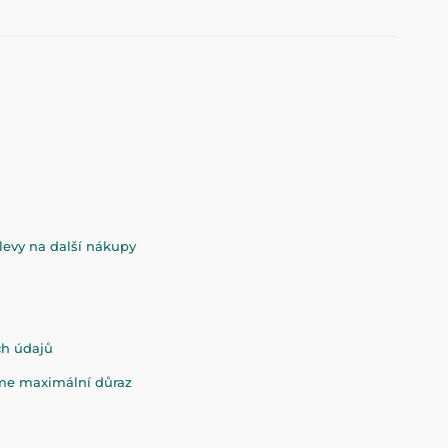
evy na další nákupy
ch údajů
eme maximální důraz