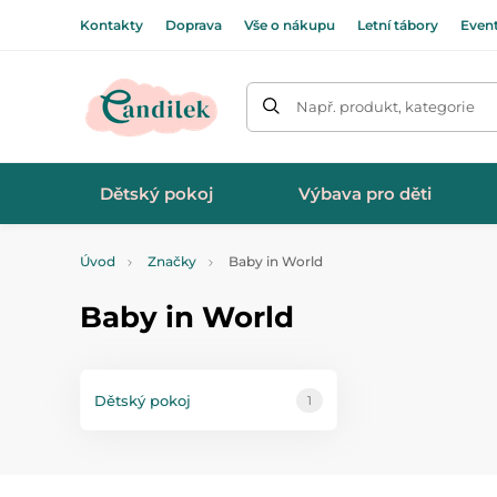
Kontakty
Doprava
Vše o nákupu
Letní tábory
Even
Např. produkt, kategorie
Dětský pokoj
Výbava pro děti
Úvod
Značky
Baby in World
Baby in World
Dětský pokoj
1