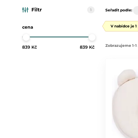
Filtr
1
Seřadit podle:
V nabídce je 1
cena
Zobrazujeme 1-1 
839 Kč
839 Kč