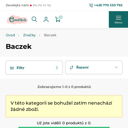
+420 770 330 792
Zavolejte nám
(Po-Pá 10-16)
0
Menu
Úvod
Značky
Baczek
Baczek
Řazení
Filtr
Zobrazujeme 1-0 z 0 produktů
V této kategorii se bohužel zatím nenachází
žádné zboží.
Už jste viděli 0 produktů z 0.