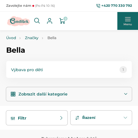
+420 770 330 792
Zavolejte nám
(Po-Pá 10-16)
0
Menu
Úvod
Značky
Bella
Bella
Výbava pro děti
1
Zobrazit další kategorie
Řazení
Filtr