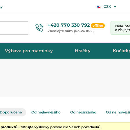
ty
CZK
+420 770 330 792
offline
Nakupte 
a získej
Zavolejte nám
(Po-Pá 10-16)
Výbava pro maminky
Hračky
Kočárk
Doporučené
Od nejlevnějšího
Od nejdražšího
Od nejnovějš
0 produktů
- filtrujte výsledky přesně dle Vašich požadavků.