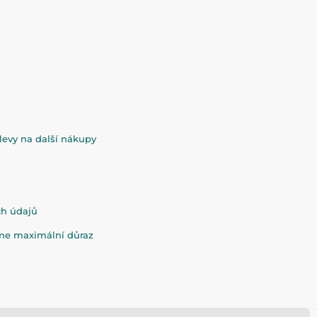
evy na další nákupy
ch údajů
eme maximální důraz