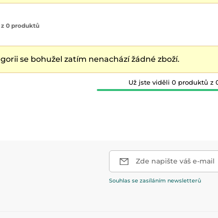
 z 0 produktů
egorii se bohužel zatím nenachází žádné zboží.
Už jste viděli 0 produktů z 
Zde napište váš e-mail
Souhlas se zasíláním newsletterů