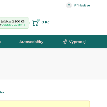
Přihlásit se
0
ještě za
2 500 Kč
0 Kč
te
dopravu zdarma
y
Autosedačky
Výprodej
ího