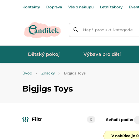
Kontakty
Doprava
Vše o nákupu
Letní tábory
Even
Např. produkt, kategorie
Dětský pokoj
Výbava pro děti
Úvod
Značky
Bigjigs Toys
Bigjigs Toys
Filtr
0
Seřadit podle:
V nabídce je 