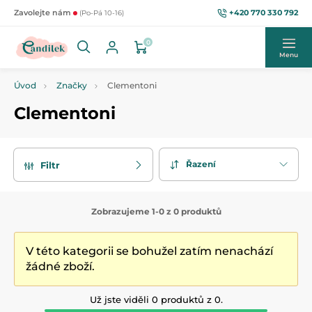
+420 770 330 792
Zavolejte nám
(Po-Pá 10-16)
0
Menu
Úvod
Značky
Clementoni
Clementoni
Řazení
Filtr
Zobrazujeme 1-0 z 0 produktů
V této kategorii se bohužel zatím nenachází
žádné zboží.
Už jste viděli 0 produktů z 0.