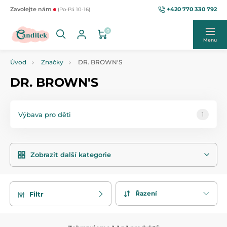
+420 770 330 792
Zavolejte nám
(Po-Pá 10-16)
0
Menu
Úvod
Značky
DR. BROWN'S
DR. BROWN'S
Výbava pro děti
1
Zobrazit další kategorie
Řazení
Filtr