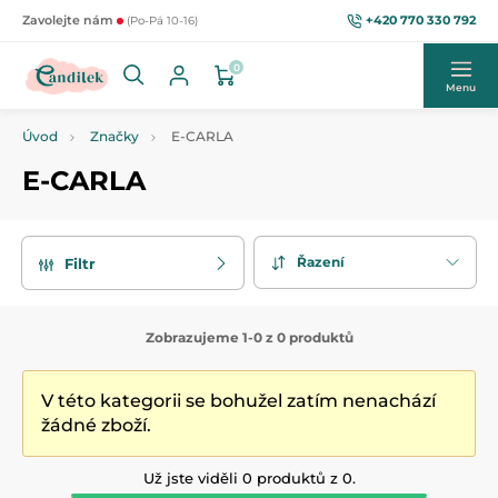
+420 770 330 792
Zavolejte nám
(Po-Pá 10-16)
0
Menu
Úvod
Značky
E-CARLA
E-CARLA
Řazení
Filtr
Zobrazujeme 1-0 z 0 produktů
V této kategorii se bohužel zatím nenachází
žádné zboží.
Už jste viděli 0 produktů z 0.