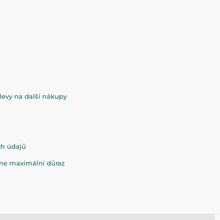
evy na další nákupy
ch údajů
eme maximální důraz