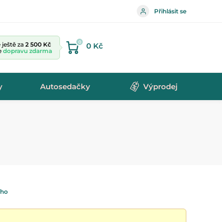
Přihlásit se
0
ještě za
2 500 Kč
0 Kč
te
dopravu zdarma
y
Autosedačky
Výprodej
ího