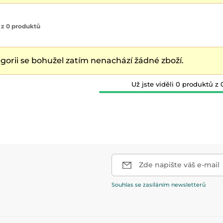
 z 0 produktů
egorii se bohužel zatím nenachází žádné zboží.
Už jste viděli 0 produktů z 
Zde napište váš e-mail
Souhlas se zasíláním newsletterů