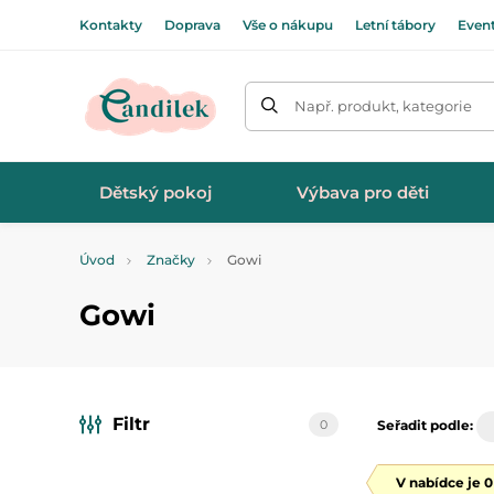
Kontakty
Doprava
Vše o nákupu
Letní tábory
Even
Např. produkt, kategorie
Dětský pokoj
Výbava pro děti
Úvod
Značky
Gowi
Gowi
Filtr
0
Seřadit podle:
V nabídce je 