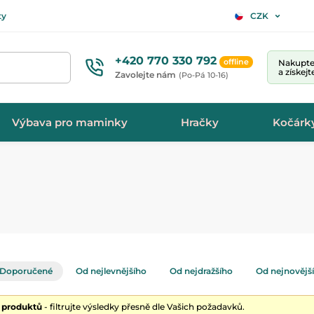
ty
CZK
+420 770 330 792
offline
Nakupte 
a získej
Zavolejte nám
(Po-Pá 10-16)
Výbava pro maminky
Hračky
Kočárk
Doporučené
Od nejlevnějšího
Od nejdražšího
Od nejnovějš
0 produktů
- filtrujte výsledky přesně dle Vašich požadavků.