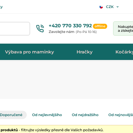
ty
CZK
+420 770 330 792
offline
Nakupte 
a získej
Zavolejte nám
(Po-Pá 10-16)
Výbava pro maminky
Hračky
Kočárk
Doporučené
Od nejlevnějšího
Od nejdražšího
Od nejnovějš
0 produktů
- filtrujte výsledky přesně dle Vašich požadavků.