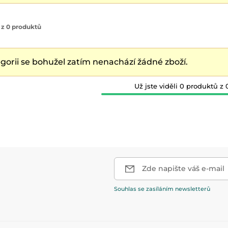
 z 0 produktů
egorii se bohužel zatím nenachází žádné zboží.
Už jste viděli 0 produktů z 
Zde napište váš e-mail
Souhlas se zasíláním newsletterů