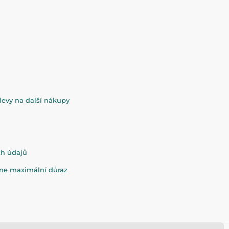
evy na další nákupy
ch údajů
eme maximální důraz