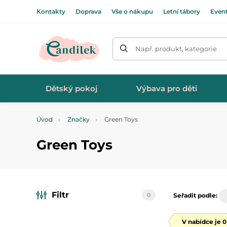
Kontakty
Doprava
Vše o nákupu
Letní tábory
Even
Např. produkt, kategorie
Dětský pokoj
Výbava pro děti
Úvod
Značky
Green Toys
Green Toys
Filtr
0
Seřadit podle:
V nabídce je 