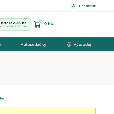
Přihlásit se
0
ještě za
2 500 Kč
0 Kč
te
dopravu zdarma
y
Autosedačky
Výprodej
ího