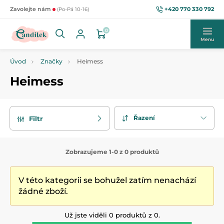
+420 770 330 792
Zavolejte nám
(Po-Pá 10-16)
0
Menu
Úvod
Značky
Heimess
Heimess
Řazení
Filtr
Zobrazujeme 1-0 z 0 produktů
V této kategorii se bohužel zatím nenachází
žádné zboží.
Už jste viděli 0 produktů z 0.