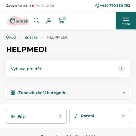
+420 770 330 792
Zavolejte nám
(Po-Pá 10-16)
0
Menu
Úvod
Značky
HELPMEDI
HELPMEDI
Výbava pro děti
1
Zobrazit další kategorie
Řazení
Filtr