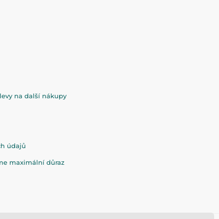
evy na další nákupy
ch údajů
eme maximální důraz