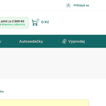
Přihlásit se
0
ještě za
2 500 Kč
0 Kč
te
dopravu zdarma
y
Autosedačky
Výprodej
ího