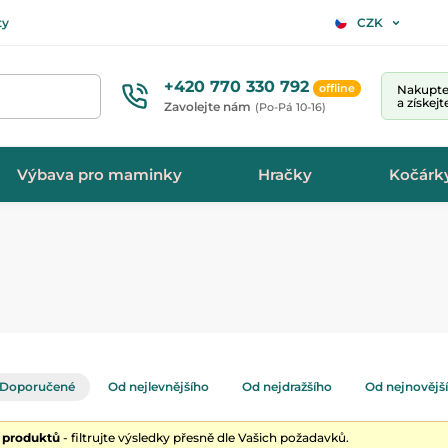
ty
CZK
+420 770 330 792
offline
Nakupte 
a získej
Zavolejte nám
(Po-Pá 10-16)
Výbava pro maminky
Hračky
Kočárk
Doporučené
Od nejlevnějšího
Od nejdražšího
Od nejnovějš
0 produktů
- filtrujte výsledky přesně dle Vašich požadavků.