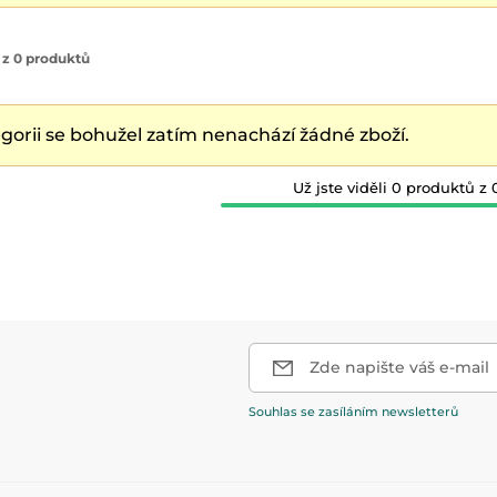
 z 0 produktů
egorii se bohužel zatím nenachází žádné zboží.
Už jste viděli 0 produktů z 
Zde napište váš e-mail
Souhlas se zasíláním newsletterů