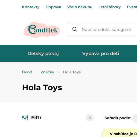
Kontakty
Doprava
Vše o nákupu
Letní tábory
Even
Např. produkt, kategorie
Dětský pokoj
Výbava pro děti
Úvod
Značky
Hola Toys
Hola Toys
Filtr
0
Seřadit podle:
V nabídce je 