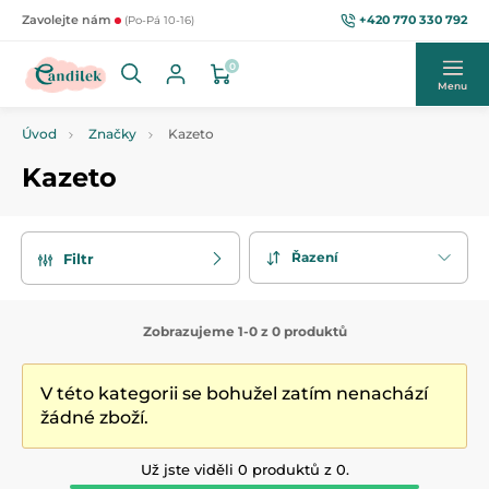
+420 770 330 792
Zavolejte nám
(Po-Pá 10-16)
0
Menu
Úvod
Značky
Kazeto
Kazeto
Řazení
Filtr
Zobrazujeme 1-0 z 0 produktů
V této kategorii se bohužel zatím nenachází
žádné zboží.
Už jste viděli 0 produktů z 0.