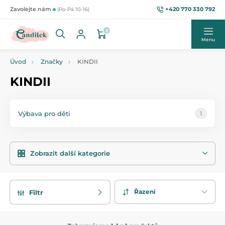
+420 770 330 792
Zavolejte nám
(Po-Pá 10-16)
0
Menu
Úvod
Značky
KINDII
KINDII
Výbava pro děti
1
Zobrazit další kategorie
Řazení
Filtr