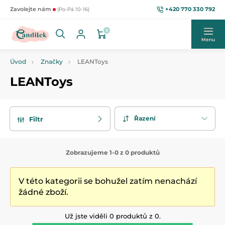
+420 770 330 792
Zavolejte nám
(Po-Pá 10-16)
0
Menu
Úvod
Značky
LEANToys
LEANToys
Řazení
Filtr
Zobrazujeme 1-0 z 0 produktů
V této kategorii se bohužel zatím nenachází
žádné zboží.
Už jste viděli 0 produktů z 0.