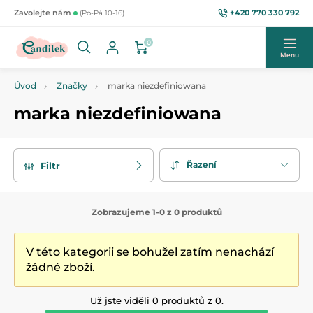
+420 770 330 792
Zavolejte nám
(Po-Pá 10-16)
0
Menu
Úvod
Značky
marka niezdefiniowana
marka niezdefiniowana
Řazení
Filtr
Zobrazujeme 1-0 z 0 produktů
V této kategorii se bohužel zatím nenachází
žádné zboží.
Už jste viděli 0 produktů z 0.