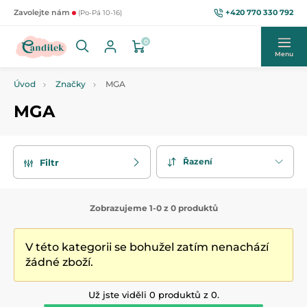
+420 770 330 792
Zavolejte nám
(Po-Pá 10-16)
0
Menu
Úvod
Značky
MGA
MGA
Řazení
Filtr
Zobrazujeme 1-0 z 0 produktů
V této kategorii se bohužel zatím nenachází
žádné zboží.
Už jste viděli 0 produktů z 0.