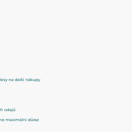
evy na další nákupy
ch údajů
eme maximální důraz