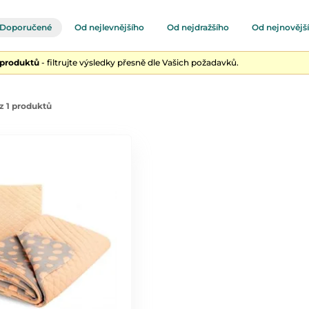
Doporučené
Od nejlevnějšího
Od nejdražšího
Od nejnovějš
 produktů
- filtrujte výsledky přesně dle Vašich požadavků.
z 1 produktů