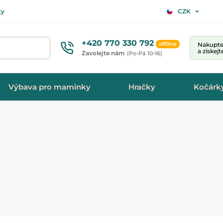
ty
CZK
+420 770 330 792
offline
Nakupte 
a získej
Zavolejte nám
(Po-Pá 10-16)
Výbava pro maminky
Hračky
Kočárk