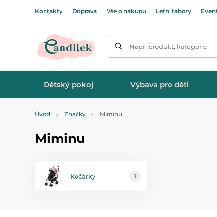
Kontakty
Doprava
Vše o nákupu
Letní tábory
Even
Např. produkt, kategorie
Dětský pokoj
Výbava pro děti
Úvod
Značky
Miminu
Miminu
Kočárky
1