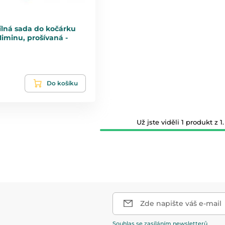
ílná sada do kočárku
Miminu, prošívaná -
Do košíku
Už jste viděli 1 produkt z 1.
Zde napište váš e-mail
Souhlas se zasíláním newsletterů