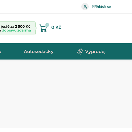
Přihlásit se
0
ještě za
2 500 Kč
0 Kč
te
dopravu zdarma
y
Autosedačky
Výprodej