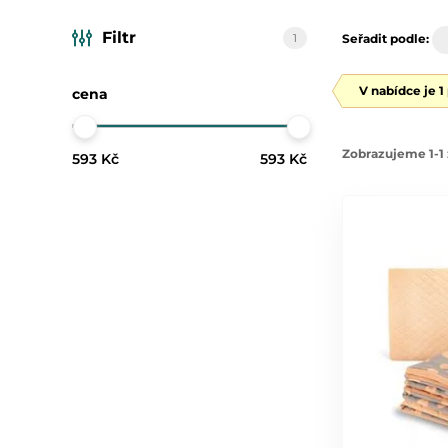
Filtr
1
Seřadit podle:
V nabídce je 1
cena
Zobrazujeme 1-1 
593 Kč
593 Kč