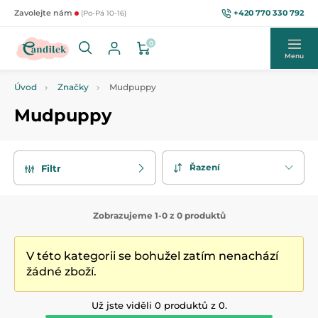
+420 770 330 792
Zavolejte nám
(Po-Pá 10-16)
0
Menu
Úvod
Značky
Mudpuppy
Mudpuppy
Řazení
Filtr
Zobrazujeme 1-0 z 0 produktů
V této kategorii se bohužel zatím nenachází
žádné zboží.
Už jste viděli 0 produktů z 0.