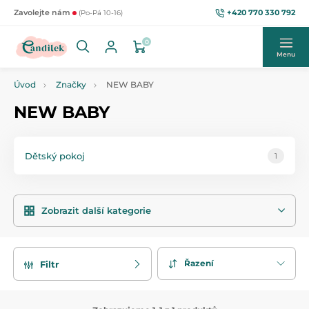
+420 770 330 792
Zavolejte nám
(Po-Pá 10-16)
0
Menu
Úvod
Značky
NEW BABY
NEW BABY
Dětský pokoj
1
Zobrazit další kategorie
Řazení
Filtr