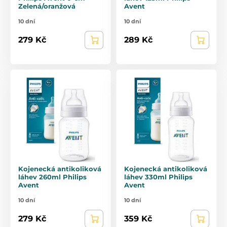
Zelená/oranžová
Avent
10 dní
10 dní
279 Kč
289 Kč
Kojenecká antikoliková
Kojenecká antikoliková
láhev 260ml Philips
láhev 330ml Philips
Avent
Avent
10 dní
10 dní
279 Kč
359 Kč