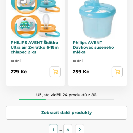
PHILIPS AVENT Šidítko
Philips AVENT
Ultra air Zvířátko 6-18m
Dávkovač sušeného
chlapec 2 ks
mléka
10 dní
10 dní
229 Kč
259 Kč
Už jste viděli 24 produktů z 86.
Zobrazit další produkty
…
1
4