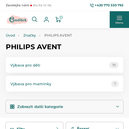
+420 770 330 792
Zavolejte nám
(Po-Pá 10-16)
0
Menu
Úvod
Značky
PHILIPS AVENT
PHILIPS AVENT
Výbava pro děti
79
Výbava pro maminky
7
Zobrazit další kategorie
Řazení
Filtr