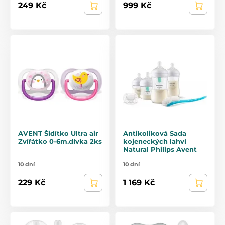
249 Kč
999 Kč
AVENT Šidítko Ultra air
Antikoliková Sada
Zvířátko 0-6m.dívka 2ks
kojeneckých lahví
Natural Philips Avent
10 dní
10 dní
229 Kč
1 169 Kč