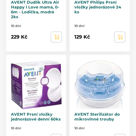
AVENT Dudlík Ultra Air
AVENT Philips Prsní
Happy I Love mama, 0-
vložky jednorázové 24
6m - Lodička, modrá
ks
2ks
10 dní
10 dní
229 Kč
129 Kč
AVENT Prsní vložky
AVENT Sterilizátor do
jednorázové denní 60ks
mikrovlnné trouby
10 dní
10 dní