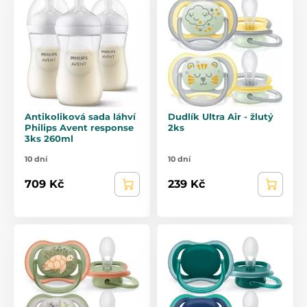
Antikoliková sada láhví
Dudlík Ultra Air - žlutý
Philips Avent response
2ks
3ks 260ml
10 dní
10 dní
709 Kč
239 Kč