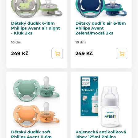
Dětský dudlík 6-18m
Dětský dudlík air 6-18m
Phillips Avent air night
Philips Avent
- Kluk 2ks
Zelená/modrá 2ks
10 dní
10 dní
249 Kč
249 Kč
Dětský dudlík soft
Kojenecká antikoliková
Philips Avent 0-6m
láhev 125ml Philips