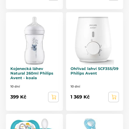
Kojenecká láhev
Ohřívač lahví SCF355/09
Natural 260ml Philips
Philips Avent
Avent - koala
10 dní
10 dní
399 Kč
1 369 Kč