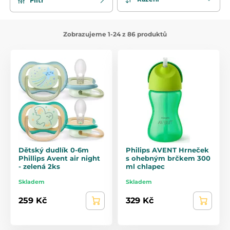
Zobrazujeme 1-24 z 86 produktů
Dětský dudlík 0-6m
Philips AVENT Hrneček
Phillips Avent air night
s ohebným brčkem 300
- zelená 2ks
ml chlapec
Skladem
Skladem
259 Kč
329 Kč