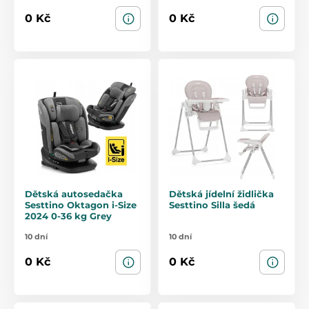
0 Kč
0 Kč
Dětská autosedačka
Dětská jídelní židlička
Sesttino Oktagon i-Size
Sesttino Silla šedá
2024 0-36 kg Grey
10 dní
10 dní
0 Kč
0 Kč