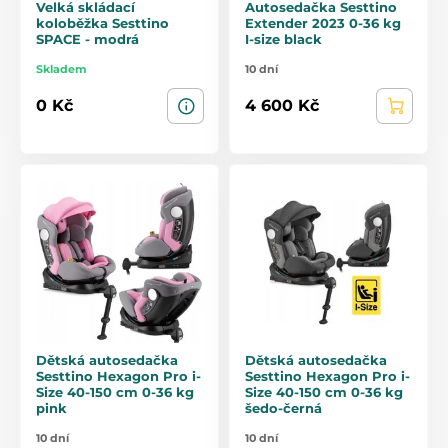
Velká skládací
Autosedačka Sesttino
koloběžka Sesttino
Extender 2023 0-36 kg
SPACE - modrá
I-size black
Skladem
10 dní
0 Kč
4 600 Kč
Dětská autosedačka
Dětská autosedačka
Sesttino Hexagon Pro i-
Sesttino Hexagon Pro i-
Size 40-150 cm 0-36 kg
Size 40-150 cm 0-36 kg
pink
šedo-černá
10 dní
10 dní