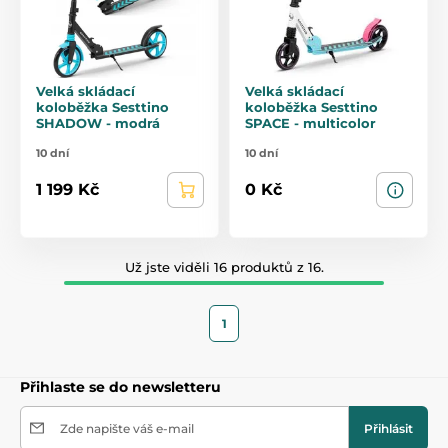
Velká skládací
Velká skládací
koloběžka Sesttino
koloběžka Sesttino
SHADOW - modrá
SPACE - multicolor
10 dní
10 dní
1 199 Kč
0 Kč
Už jste viděli 16 produktů z 16.
1
Přihlaste se do newsletteru
Zde napište váš e-mail
Přihlásit