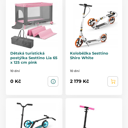
Dětská turistická
Koloběžka Sesttino
postýlka Sesttino Lia 65
Shiro White
x 125 cm pink
10 dní
10 dní
0 Kč
2 179 Kč