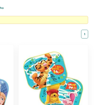
ího
1