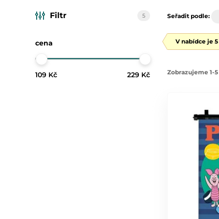
Filtr
5
Seřadit podle:
V nabídce je 
cena
Zobrazujeme 1-5 
109 Kč
229 Kč