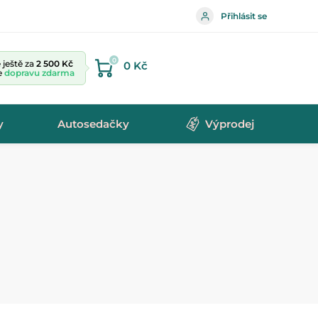
Přihlásit se
0
ještě za
2 500 Kč
0 Kč
te
dopravu zdarma
y
Autosedačky
Výprodej