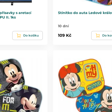
přísavky s aretací
Stínítko do auta Ledové králo
U II. 1ks
10 dní
109 Kč
Do košíku
Do ko