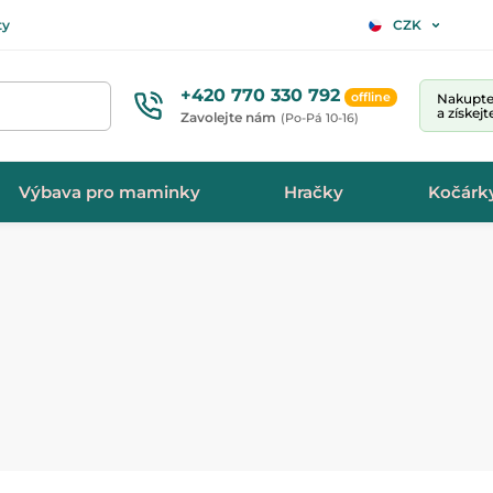
ty
CZK
+420 770 330 792
offline
Nakupte 
a získej
Zavolejte nám
(Po-Pá 10-16)
Výbava pro maminky
Hračky
Kočárk