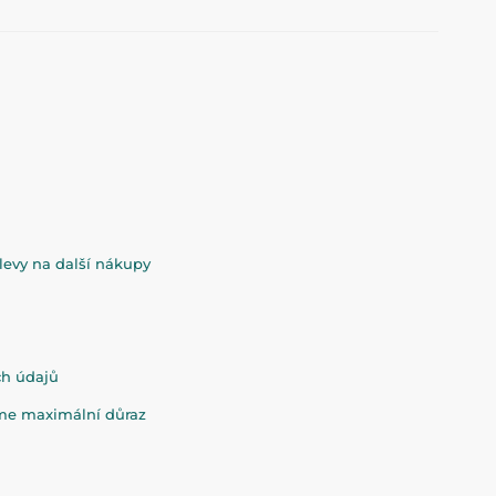
evy na další nákupy
ch údajů
eme maximální důraz