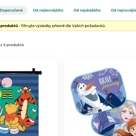
Doporučené
Od nejlevnějšího
Od nejdražšího
Od nejnovějš
5 produktů
- filtrujte výsledky přesně dle Vašich požadavků.
z 5 produktů