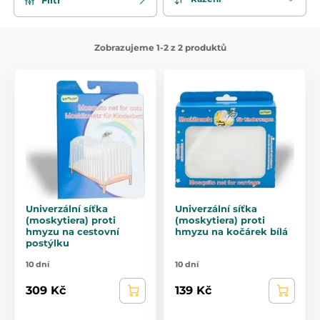
Zobrazujeme 1-2 z 2 produktů
Univerzální síťka
Univerzální síťka
(moskytiera) proti
(moskytiera) proti
hmyzu na cestovní
hmyzu na kočárek bílá
postýlku
10 dní
10 dní
309 Kč
139 Kč