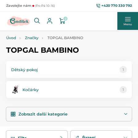
+420 770 330 792
Zavolejte nám
(Po-Pá 10-16)
0
Menu
Úvod
Značky
TOPGAL BAMBINO
TOPGAL BAMBINO
Dětský pokoj
1
Kočárky
1
Zobrazit další kategorie
Řazení
Filtr