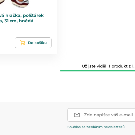
ová hračka, polštářek
a, 31 cm, hnědá
Do košíku
Už jste viděli 1 produkt z 1.
Zde napište váš e-mail
Souhlas se zasíláním newsletterů