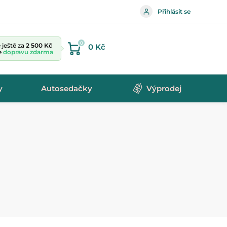
Přihlásit se
0
ještě za
2 500 Kč
0 Kč
te
dopravu zdarma
y
Autosedačky
Výprodej