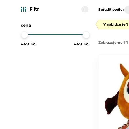
Filtr
1
Seřadit podle:
V nabídce je 1
cena
Zobrazujeme 1-1 
449 Kč
449 Kč