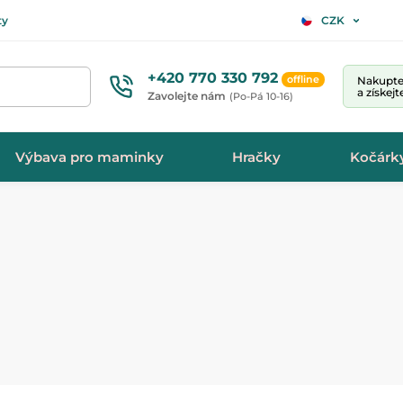
ty
CZK
+420 770 330 792
offline
Nakupte 
a získej
Zavolejte nám
(Po-Pá 10-16)
Výbava pro maminky
Hračky
Kočárk