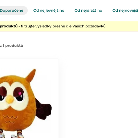
Doporučené
Od nejlevnějšího
Od nejdražšího
Od nejnovějš
 produktů
- filtrujte výsledky přesně dle Vašich požadavků.
z 1 produktů