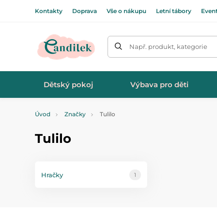
Kontakty
Doprava
Vše o nákupu
Letní tábory
Even
Např. produkt, kategorie
Dětský pokoj
Výbava pro děti
Úvod
Značky
Tulilo
Tulilo
Hračky
1