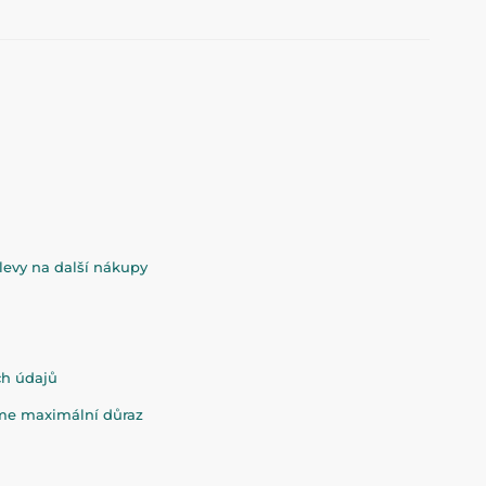
evy na další nákupy
ch údajů
eme maximální důraz