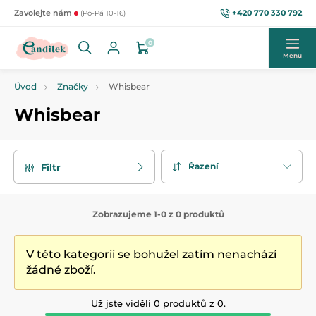
+420 770 330 792
Zavolejte nám
(Po-Pá 10-16)
0
Menu
Úvod
Značky
Whisbear
Whisbear
Řazení
Filtr
Zobrazujeme 1-0 z 0 produktů
V této kategorii se bohužel zatím nenachází
žádné zboží.
Už jste viděli 0 produktů z 0.