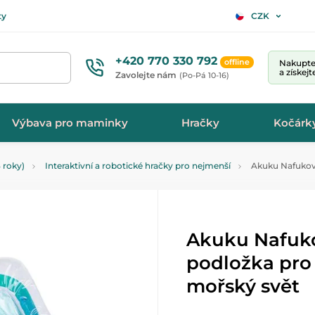
ty
CZK
+420 770 330 792
offline
Nakupte 
a získej
Zavolejte nám
(Po-Pá 10-16)
Výbava pro maminky
Hračky
Kočárk
 roky)
Interaktivní a robotické hračky pro nejmenší
Akuku Nafukova
Akuku Nafuk
podložka pro 
mořský svět