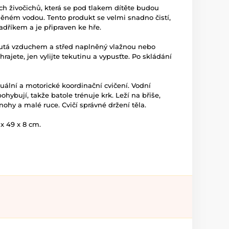
ch živočichů, která se pod tlakem dítěte budou
ěném vodou. Tento produkt se velmi snadno čistí,
hadříkem a je připraven ke hře.
utá vzduchem a střed naplněný vlažnou nebo
hrajete, jen vylijte tekutinu a vypusťte. Po skládání
uální a motorické koordinační cvičení. Vodní
ohybují, takže batole trénuje krk. Leží na břiše,
nohy a malé ruce. Cvičí správné držení těla.
x 49 x 8 cm.