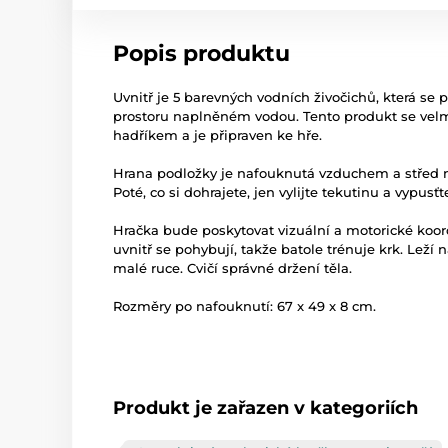
Popis produktu
Uvnitř je 5 barevných vodních živočichů, která se
prostoru naplněném vodou. Tento produkt se velmi 
hadříkem a je připraven ke hře.
Hrana podložky je nafouknutá vzduchem a střed 
Poté, co si dohrajete, jen vylijte tekutinu a vypusť
Hračka bude poskytovat vizuální a motorické koord
uvnitř se pohybují, takže batole trénuje krk. Leží n
malé ruce. Cvičí správné držení těla.
Rozměry po nafouknutí: 67 x 49 x 8 cm.
Produkt je zařazen v kategoriích