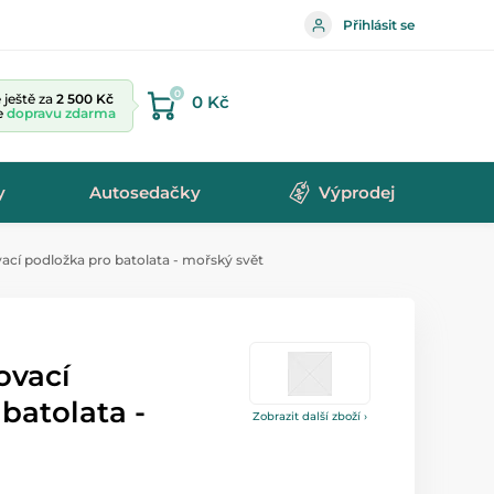
Přihlásit se
0
ještě za
2 500 Kč
0 Kč
te
dopravu zdarma
y
Autosedačky
Výprodej
cí podložka pro batolata - mořský svět
ovací
batolata -
Zobrazit další zboží ›