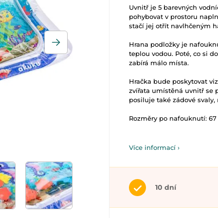
Uvnitř je 5 barevných vodní
pohybovat v prostoru napln
stačí jej otřít navlhčeným 
Hrana podložky je nafoukn
teplou vodou. Poté, co si do
zabírá málo místa.
Hračka bude poskytovat viz
zvířata umístěná uvnitř se p
posiluje také zádové svaly, 
Rozměry po nafouknutí: 67 
Více informací ›
10 dní