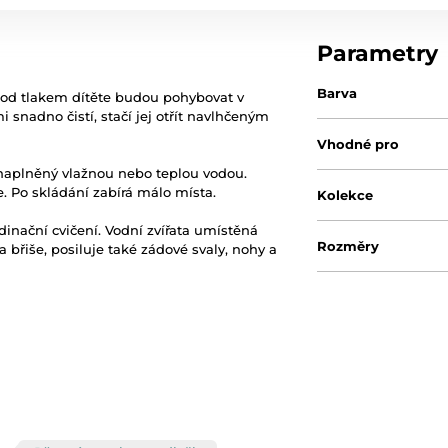
Parametry
Barva
 pod tlakem dítěte budou pohybovat v
snadno čistí, stačí jej otřít navlhčeným
Vhodné pro
naplněný vlažnou nebo teplou vodou.
te. Po skládání zabírá málo místa.
Kolekce
inační cvičení. Vodní zvířata umístěná
Rozměry
a břiše, posiluje také zádové svaly, nohy a