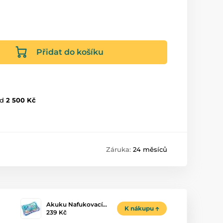
Přidat do košíku
d
2 500 Kč
Záruka:
24 měsíců
Akuku Nafukovací…
K nákupu
239 Kč