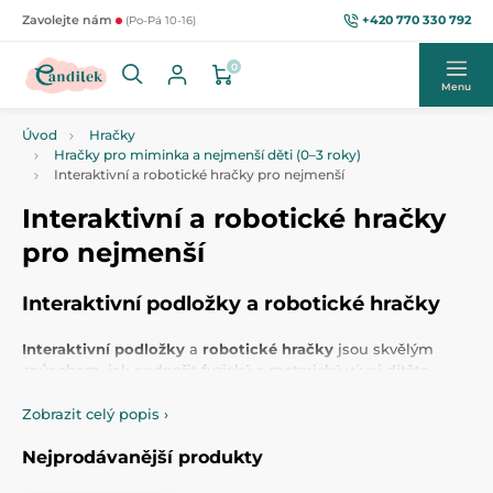
+420 770 330 792
Zavolejte nám
(Po-Pá 10-16)
0
Menu
Úvod
Hračky
Hračky pro miminka a nejmenší děti (0–3 roky)
Interaktivní a robotické hračky pro nejmenší
Interaktivní a robotické hračky
pro nejmenší
Interaktivní podložky a robotické hračky
Interaktivní podložky
a
robotické hračky
jsou skvělým
způsobem, jak podpořit fyzický a motorický vývoj dítěte.
Během hraní na
interaktivní podložce
se dítě učí používat
různé svalové partie k udržení rovnováhy a samostatnému
Zobrazit celý popis
›
pohybu. Tento typ hry
zvyšuje sílu a vytrvalost nohou, paží,
břicha a zad
, což přispívá k celkovému rozvoji motoriky a
Nejprodávanější produkty
zlepšuje pohybovou koordinaci.