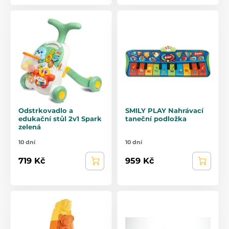
Odstrkovadlo a
SMILY PLAY Nahrávací
edukační stůl 2v1 Spark
taneční podložka
zelená
10 dní
10 dní
719 Kč
959 Kč