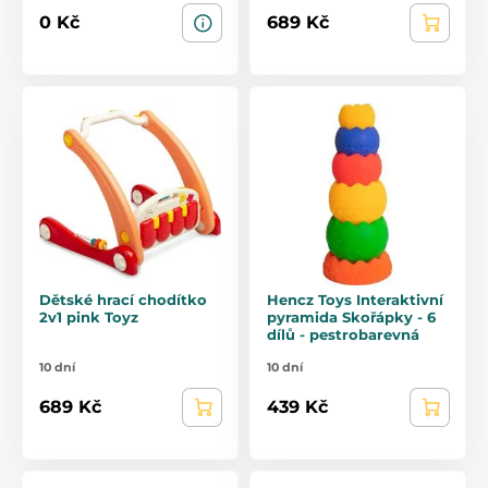
0 Kč
689 Kč
Dětské hrací chodítko
Hencz Toys Interaktivní
2v1 pink Toyz
pyramida Skořápky - 6
dílů - pestrobarevná
10 dní
10 dní
689 Kč
439 Kč