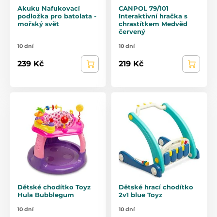
Akuku Nafukovací
CANPOL 79/101
podložka pro batolata -
Interaktivní hračka s
mořský svět
chrastítkem Medvěd
červený
10 dní
10 dní
239 Kč
219 Kč
Dětské chodítko Toyz
Dětské hrací chodítko
Hula Bubblegum
2v1 blue Toyz
10 dní
10 dní