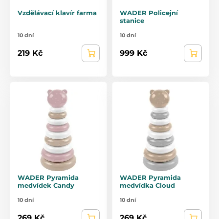
Vzdělávací klavír farma
WADER Policejní
stanice
10 dní
10 dní
219 Kč
999 Kč
WADER Pyramida
WADER Pyramida
medvídek Candy
medvídka Cloud
10 dní
10 dní
269 Kč
269 Kč