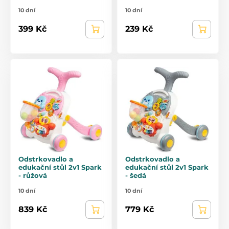
10 dní
10 dní
399 Kč
239 Kč
Odstrkovadlo a
Odstrkovadlo a
edukační stůl 2v1 Spark
edukační stůl 2v1 Spark
- růžová
- šedá
10 dní
10 dní
839 Kč
779 Kč