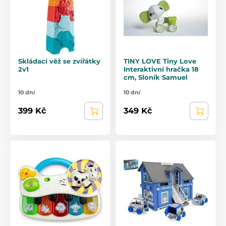
Skládací věž se zvířátky
TINY LOVE Tiny Love
2v1
Interaktivní hračka 18
cm, Sloník Samuel
10 dní
10 dní
399 Kč
349 Kč