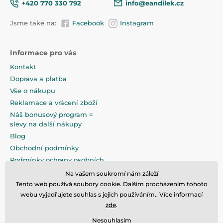
+420 770 330 792
info@eandilek.cz
Jsme také na:
Facebook
Instagram
Informace pro vás
Kontakt
Doprava a platba
Vše o nákupu
Reklamace a vrácení zboží
Náš bonusový program =
slevy na další nákupy
Blog
Obchodní podmínky
Podmínky ochrany osobních
údajů
Na vašem soukromí nám záleží
Na pečlivé zabalení klademe
Tento web používá soubory cookie. Dalším procházením tohoto
maximální důraz
webu vyjadřujete souhlas s jejich používáním.. Více informací
zde
.
Nesouhlasím