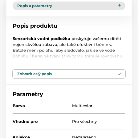
Popis a parametry
Popis produktu
Senzorická vodní podložka
poskytuje vašemu dítěti
nejen skvělou zábavu, ale také efektivní trénink.
Batole mění polohu, aby sledovalo, jak se ve vodě
pohybují barevné tvary. Díky tomu trénuje rovnováhu
a pohyb. Podložku snadno naplníte vzduchem a
vodou a po hraní ji vylijte a srolujete.
Přípravek má ještě jednu výhodu
– můžete jej použít
Zobrazit celý popis
na tišení bolesti bříška. Dovnitř nalijte teplou vodu a
položte miminko na podložku.
Parametry
Technická data
Materiál: PVC plast
Barva
Multicolor
Hmotnost: 20g
Rozměr: 66 x 50 cm
Věk dítěte: 3m+
Vhodné pro
Pro všechny
velikost balení: 15 x 14 cm
Kolekce
Nezařazeno