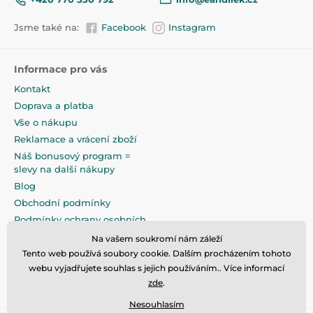
Jsme také na:
Facebook
Instagram
Informace pro vás
Kontakt
Doprava a platba
Vše o nákupu
Reklamace a vrácení zboží
Náš bonusový program =
slevy na další nákupy
Blog
Obchodní podmínky
Podmínky ochrany osobních
údajů
Na vašem soukromí nám záleží
Na pečlivé zabalení klademe
Tento web používá soubory cookie. Dalším procházením tohoto
maximální důraz
webu vyjadřujete souhlas s jejich používáním.. Více informací
zde
.
Nesouhlasím