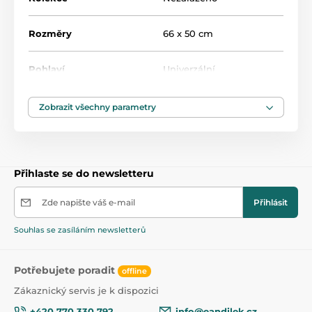
Produkt je zařazen v kategoriích
Rozměry
66 x 50 cm
Interaktivní a robotické hračky pro nejmenší
Pohlaví
Univerzální
Pěnové puzzle a podložky
47,5
Věk
od 3 měsíců
Zobrazit všechny parametry
Rozměry balení
15 x 14 cm
Přihlaste se do newsletteru
Zde napište váš e-mail
Přihlásit
Souhlas se zasíláním newsletterů
Potřebujete poradit
offline
Zákaznický servis je k dispozici
+420 770 330 792
info@eandilek.cz