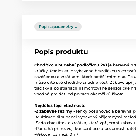
Popis a parametry
Popis produktu
Chodítko s hudební podložkou 2v1
je barevná hra
krůčky. Podložka je vybavena hrazdičkou s chrastít
zavěšenou a zrcátkem, které potěší miminko. Po u
může dítě své chodítko snadno vést. Zábavu zpří
tlačítky a po stranách namontované senzorické hra
vhodná pro děti od prvních okamžiků života.
Nejdůležitější vlastnosti:
-
2 zábavné režimy
- lehký posunovač a barevná 
-Multimediální panel vybavený příjemnými melo
-Sada chrastítek a zrcátka, které zpříjemní zábavu
-Pomáhá při rozvoji koncentrace a pozornosti dítě
-Věkové rozmezí: 0m+