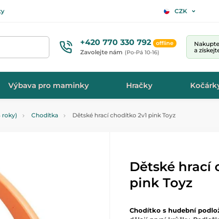
ty
CZK
+420 770 330 792
offline
Nakupte 
a získej
Zavolejte nám
(Po-Pá 10-16)
Výbava pro maminky
Hračky
Kočárk
 roky)
Chodítka
Dětské hrací chodítko 2v1 pink Toyz
Dětské hrací 
pink Toyz
Chodítko s hudební podlo