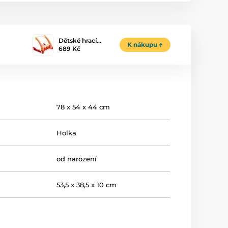
Dětské hrací…
K nákupu
689 Kč
78 x 54 x 44 cm
Holka
od narození
53,5 x 38,5 x 10 cm