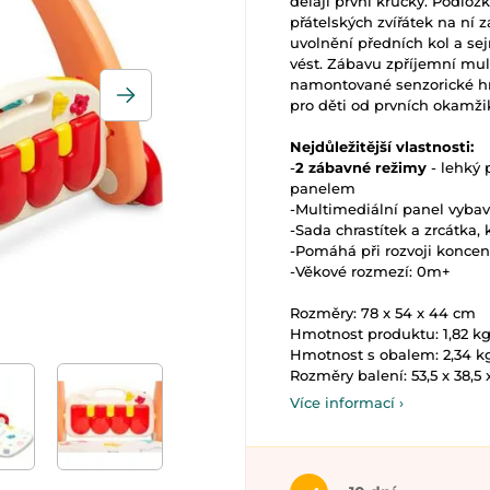
dělají první krůčky. Podlož
přátelských zvířátek na ní
uvolnění předních kol a se
vést. Zábavu zpříjemní mult
namontované senzorické hr
pro děti od prvních okamžik
Nejdůležitější vlastnosti:
-
2 zábavné režimy
- lehký
panelem
-Multimediální panel vyba
-Sada chrastítek a zrcátka,
-Pomáhá při rozvoji koncent
-Věkové rozmezí: 0m+
Rozměry: 78 x 54 x 44 cm
Hmotnost produktu: 1,82 k
Hmotnost s obalem: 2,34 k
Rozměry balení: 53,5 x 38,5
Více informací ›