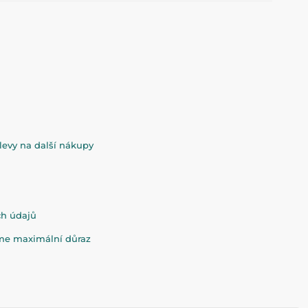
evy na další nákupy
ch údajů
eme maximální důraz