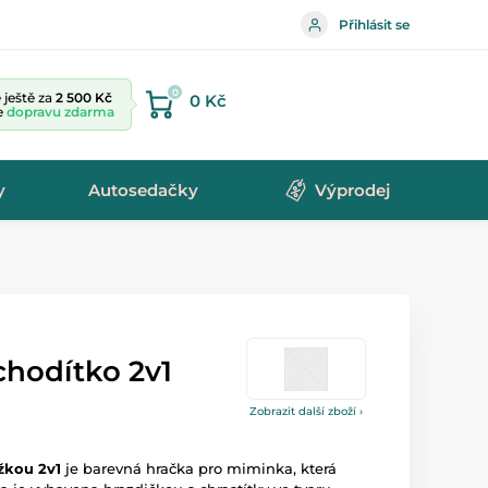
Přihlásit se
0
ještě za
2 500 Kč
0 Kč
te
dopravu zdarma
y
Autosedačky
Výprodej
chodítko 2v1
Zobrazit další zboží ›
žkou 2v1
je barevná hračka pro miminka, která