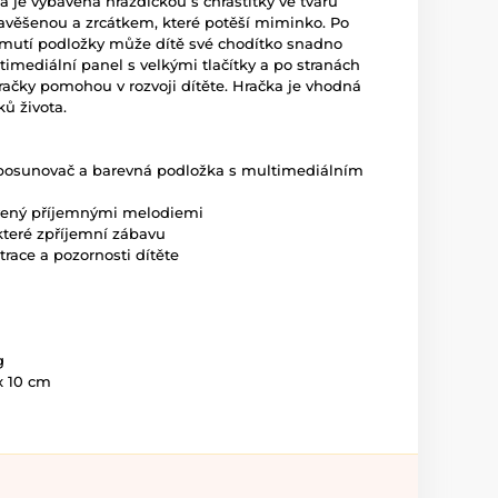
ka je vybavena hrazdičkou s chrastítky ve tvaru
 zavěšenou a zrcátkem, které potěší miminko. Po
jmutí podložky může dítě své chodítko snadno
imediální panel s velkými tlačítky a po stranách
ačky pomohou v rozvoji dítěte. Hračka je vhodná
ů života.
 posunovač a barevná podložka s multimediálním
vený příjemnými melodiemi
 které zpříjemní zábavu
race a pozornosti dítěte
g
g
 x 10 cm