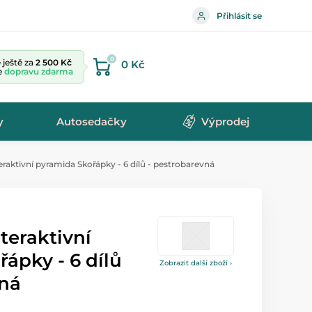
Přihlásit se
0
ještě za
2 500 Kč
0 Kč
te
dopravu zdarma
y
Autosedačky
Výprodej
raktivní pyramida Skořápky - 6 dílů - pestrobarevná
teraktivní
ápky - 6 dílů
Zobrazit další zboží ›
vná