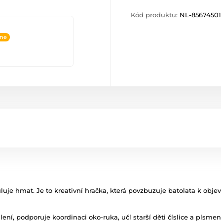
Kód produktu:
NL-85674501
ine
luje hmat. Je to kreativní hračka, která povzbuzuje batolata k obje
ení, podporuje koordinaci oko-ruka, učí starší děti číslice a písmen