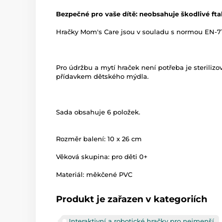
Bezpečné pro vaše dítě: neobsahuje škodlivé fta
Hračky Mom's Care jsou v souladu s normou EN-71
Pro údržbu a mytí hraček není potřeba je sterilizo
přídavkem dětského mýdla.
Sada obsahuje 6 položek.
Rozměr balení: 10 x 26 cm
Věková skupina: pro děti 0+
Materiál: měkčené PVC
Produkt je zařazen v kategoriích
Interaktivní a robotické hračky pro nejmenší