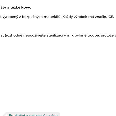
láty a těžké kovy.
, vyrobený z bezpečných materiálů. Každý výrobek má značku CE.
vat (rozhodně nepoužívejte sterilizaci v mikrovlnné troubě, protože
Edukační a rozvojové hračky