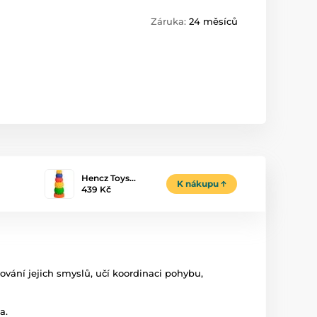
Záruka:
24 měsíců
Hencz Toys…
K nákupu
439 Kč
vování jejich smyslů, učí koordinaci pohybu,
a.