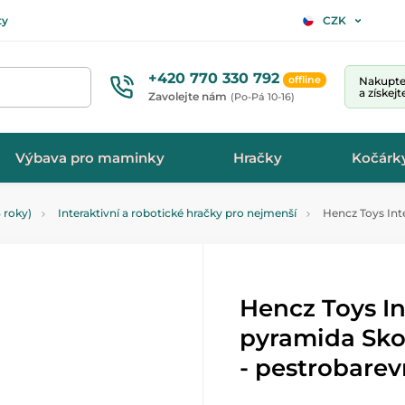
ty
CZK
+420 770 330 792
offline
Nakupte 
a získej
Zavolejte nám
(Po-Pá 10-16)
Výbava pro maminky
Hračky
Kočárk
 roky)
Interaktivní a robotické hračky pro nejmenší
Hencz Toys Inte
Hencz Toys In
pyramida Skoř
- pestrobare